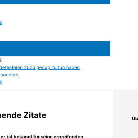
s
?
atdetekteien 2026 genug zu tun haben
esonders
k
nende Zitate
Üb
er, ist bekannt für seine ergreifenden,