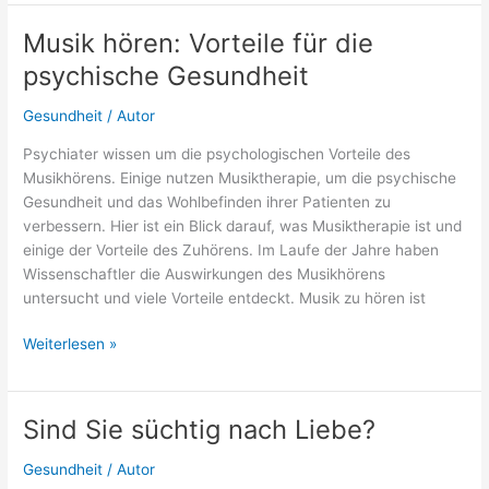
Panik
nach
Musik hören: Vorteile für die
dem
psychische Gesundheit
Aufwachen:
Woher
Gesundheit
/
Autor
kommt
das?
Psychiater wissen um die psychologischen Vorteile des
Musikhörens. Einige nutzen Musiktherapie, um die psychische
Gesundheit und das Wohlbefinden ihrer Patienten zu
verbessern. Hier ist ein Blick darauf, was Musiktherapie ist und
einige der Vorteile des Zuhörens. Im Laufe der Jahre haben
Wissenschaftler die Auswirkungen des Musikhörens
untersucht und viele Vorteile entdeckt. Musik zu hören ist
Musik
Weiterlesen »
hören:
Vorteile
für
Sind Sie süchtig nach Liebe?
die
psychische
Gesundheit
/
Autor
Gesundheit