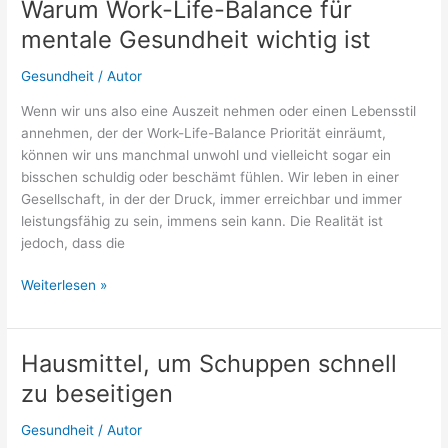
Warum Work-Life-Balance für
Alter
mentale Gesundheit wichtig ist
scharf
halten
Gesundheit
/
Autor
Wenn wir uns also eine Auszeit nehmen oder einen Lebensstil
annehmen, der der Work-Life-Balance Priorität einräumt,
können wir uns manchmal unwohl und vielleicht sogar ein
bisschen schuldig oder beschämt fühlen. Wir leben in einer
Gesellschaft, in der der Druck, immer erreichbar und immer
leistungsfähig zu sein, immens sein kann. Die Realität ist
jedoch, dass die
Warum
Weiterlesen »
Work-
Life-
Balance
Hausmittel, um Schuppen schnell
für
zu beseitigen
mentale
Gesundheit
Gesundheit
/
Autor
wichtig