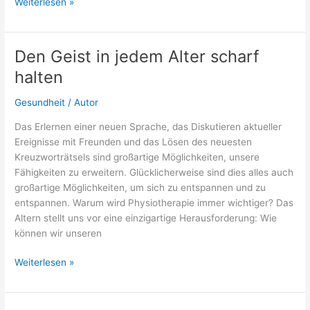
Gehirn
Weiterlesen »
trainierende
Aktivitäten,
um
Den Geist in jedem Alter scharf
Sie
halten
fit
zu
Gesundheit
/
Autor
halten
Das Erlernen einer neuen Sprache, das Diskutieren aktueller
Ereignisse mit Freunden und das Lösen des neuesten
Kreuzworträtsels sind großartige Möglichkeiten, unsere
Fähigkeiten zu erweitern. Glücklicherweise sind dies alles auch
großartige Möglichkeiten, um sich zu entspannen und zu
entspannen. Warum wird Physiotherapie immer wichtiger? Das
Altern stellt uns vor eine einzigartige Herausforderung: Wie
können wir unseren
Den
Weiterlesen »
Geist
in
jedem