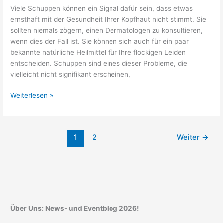
ist
Viele Schuppen können ein Signal dafür sein, dass etwas
ernsthaft mit der Gesundheit Ihrer Kopfhaut nicht stimmt. Sie
sollten niemals zögern, einen Dermatologen zu konsultieren,
wenn dies der Fall ist. Sie können sich auch für ein paar
bekannte natürliche Heilmittel für Ihre flockigen Leiden
entscheiden. Schuppen sind eines dieser Probleme, die
vielleicht nicht signifikant erscheinen,
Hausmittel,
Weiterlesen »
um
Schuppen
schnell
1
2
Weiter
→
zu
beseitigen
Über Uns: News- und Eventblog 2026!