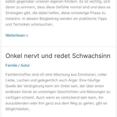
selbst gegenüber unseren eigenen Kindern. Es ist wichtig, sich
daran zu erinnern, dass diese Gefühle normal sind und dass es
Strategien gibt, die dabei helfen, diese schwierige Phase zu
meistern. In diesem Blogbeitrag werden wir praktische Tipps
und Techniken untersuchen,
Ständig
Weiterlesen »
genervt
vom
eigenen
Onkel nervt und redet Schwachsinn
Kind:
Was
Familie
/
Autor
tun?
Familientreffen sind oft eine Mischung aus Emotionen, voller
Liebe, Lachen und gelegentlich auch Ärger. Eine häufige
Quelle der Verärgerung kann ein Onkel sein, der über einen
endlosen Vorrat an unsinnigen Geschichten und Meinungen zu
verfügen scheint. Auch wenn es verlockend sein kann, ihn
auszublenden oder ihm ganz aus dem Weg zu gehen, gibt es
Möglichkeiten,