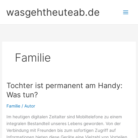
Zum
wasgehtheuteab.de
Inhalt
springen
Familie
Tochter ist permanent am Handy:
Was tun?
Familie
/
Autor
Im heutigen digitalen Zeitalter sind Mobiltelefone zu einem
integralen Bestandteil unseres Lebens geworden. Von der
Verbindung mit Freunden bis zum sofortigen Zugriff auf
Informationen bieten diese Geräte eine Vielzahl von Vorteilen.