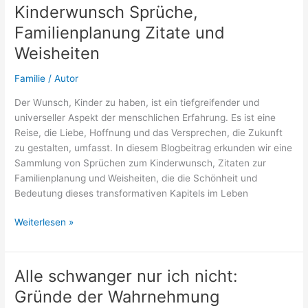
nur:
Kinderwunsch Sprüche,
Die
Familienplanung Zitate und
Stimmung
verbessern?
Weisheiten
Familie
/
Autor
Der Wunsch, Kinder zu haben, ist ein tiefgreifender und
universeller Aspekt der menschlichen Erfahrung. Es ist eine
Reise, die Liebe, Hoffnung und das Versprechen, die Zukunft
zu gestalten, umfasst. In diesem Blogbeitrag erkunden wir eine
Sammlung von Sprüchen zum Kinderwunsch, Zitaten zur
Familienplanung und Weisheiten, die die Schönheit und
Bedeutung dieses transformativen Kapitels im Leben
Kinderwunsch
Weiterlesen »
Sprüche,
Familienplanung
Zitate
Alle schwanger nur ich nicht:
und
Gründe der Wahrnehmung
Weisheiten