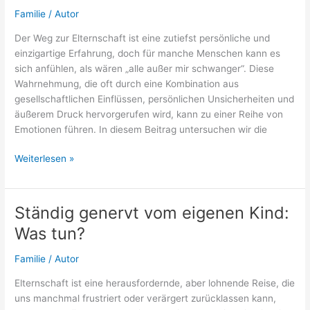
Familie
/
Autor
Der Weg zur Elternschaft ist eine zutiefst persönliche und
einzigartige Erfahrung, doch für manche Menschen kann es
sich anfühlen, als wären „alle außer mir schwanger“. Diese
Wahrnehmung, die oft durch eine Kombination aus
gesellschaftlichen Einflüssen, persönlichen Unsicherheiten und
äußerem Druck hervorgerufen wird, kann zu einer Reihe von
Emotionen führen. In diesem Beitrag untersuchen wir die
Alle
Weiterlesen »
schwanger
nur
ich
Ständig genervt vom eigenen Kind:
nicht:
Was tun?
Gründe
der
Familie
/
Autor
Wahrnehmung
Elternschaft ist eine herausfordernde, aber lohnende Reise, die
uns manchmal frustriert oder verärgert zurücklassen kann,