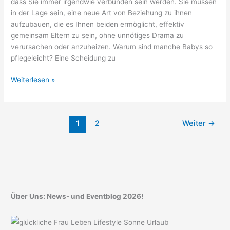
dass Sie immer irgendwie verbunden sein werden. Sie müssen
in der Lage sein, eine neue Art von Beziehung zu ihnen
aufzubauen, die es Ihnen beiden ermöglicht, effektiv
gemeinsam Eltern zu sein, ohne unnötiges Drama zu
verursachen oder anzuheizen. Warum sind manche Babys so
pflegeleicht? Eine Scheidung zu
Nach
Weiterlesen »
Scheidung
um
Kinder
1
2
Weiter
→
kümmern
Tipps
Über Uns: News- und Eventblog 2026!