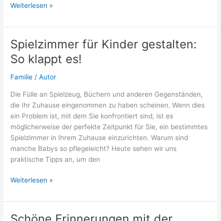
Onkel
Weiterlesen »
nervt
und
redet
Spielzimmer für Kinder gestalten:
Schwachsinn
So klappt es!
Familie
/
Autor
Die Fülle an Spielzeug, Büchern und anderen Gegenständen,
die Ihr Zuhause eingenommen zu haben scheinen. Wenn dies
ein Problem ist, mit dem Sie konfrontiert sind, ist es
möglicherweise der perfekte Zeitpunkt für Sie, ein bestimmtes
Spielzimmer in Ihrem Zuhause einzurichten. Warum sind
manche Babys so pflegeleicht? Heute sehen wir uns
praktische Tipps an, um den
Spielzimmer
Weiterlesen »
für
Kinder
gestalten:
Schöne Erinnerungen mit der