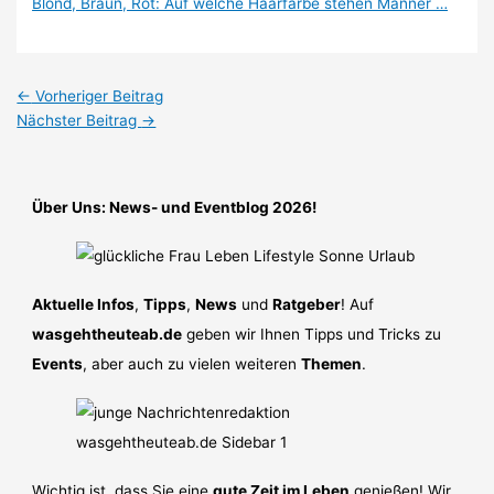
Blond, Braun, Rot: Auf welche Haarfarbe stehen Männer …
←
Vorheriger Beitrag
Nächster Beitrag
→
Über Uns: News- und Eventblog 2026!
Aktuelle Infos
,
Tipps
,
News
und
Ratgeber
! Auf
wasgehtheuteab.de
geben wir Ihnen Tipps und Tricks zu
Events
, aber auch zu vielen weiteren
Themen
.
Wichtig ist, dass Sie eine
gute Zeit im Leben
genießen! Wir