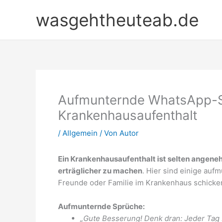
Zum
wasgehtheuteab.de
Inhalt
springen
Aufmunternde WhatsApp-S
Krankenhausaufenthalt
/
Allgemein
/ Von
Autor
Ein Krankenhausaufenthalt ist selten angeneh
erträglicher zu machen
. Hier sind einige au
Freunde oder Familie im Krankenhaus schicke
Aufmunternde Sprüche:
„Gute Besserung! Denk dran: Jeder Tag 