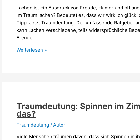
Lachen ist ein Ausdruck von Freude, Humor und oft auc
im Traum lachen? Bedeutet es, dass wir wirklich glückli
Tipp: Jetzt Traumdeutung: Der umfassende Ratgeber a
kann Lachen verschiedene, teils widersprüchliche Bed
Freude
Traumdeutung:
Weiterlesen »
Lachen
im
Traum
–
Was
bedeutet
es?
Traumdeutung: Spinnen im Zi
das?
Traumdeutung
/
Autor
Viele Menschen träumen davon, dass sich Spinnen in ih