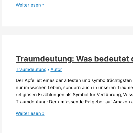
Traumdeutung:
Weiterlesen »
Was
bedeutet
ein
Autounfall
im
Traum?
Traumdeutung: Was bedeutet d
Traumdeutung
/
Autor
Der Apfel ist eines der ältesten und symbolträchtigste
nur im wachen Leben, sondern auch in unseren Träumen
religiösen Erzählungen als Symbol für Verführung, Wiss
Traumdeutung: Der umfassende Ratgeber auf Amazon an
Traumdeutung:
Weiterlesen »
Was
bedeutet