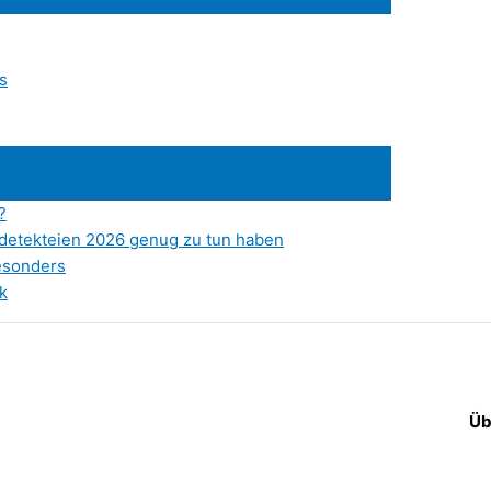
s
?
atdetekteien 2026 genug zu tun haben
esonders
k
Üb