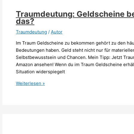
Traumdeutung: Geldscheine 
das?
Traumdeutung
/
Autor
Im Traum Geldscheine zu bekommen gehört zu den häu
Bedeutungen haben. Geld steht nicht nur für materielle
Selbstbewusstsein und Chancen. Mein Tipp: Jetzt Tra
Amazon ansehen! Wenn du im Traum Geldscheine erhältst
Situation widerspiegelt
Traumdeutung:
Weiterlesen »
Geldscheine
bekommen
–
Was
bedeutet
das?