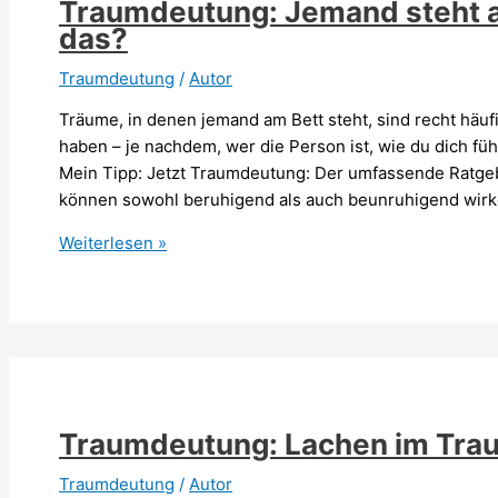
Traumdeutung: Jemand steht a
das?
Traumdeutung
/
Autor
Träume, in denen jemand am Bett steht, sind recht hä
haben – je nachdem, wer die Person ist, wie du dich fü
Mein Tipp: Jetzt Traumdeutung: Der umfassende Ratg
können sowohl beruhigend als auch beunruhigend wir
Traumdeutung:
Weiterlesen »
Jemand
steht
am
Bett
–
Was
bedeutet
Traumdeutung: Lachen im Trau
das?
Traumdeutung
/
Autor