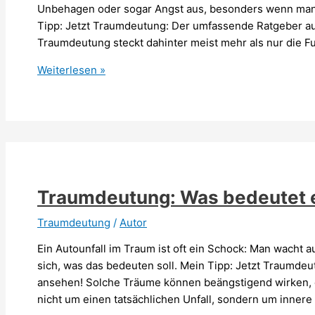
Unbehagen oder sogar Angst aus, besonders wenn man
Tipp: Jetzt Traumdeutung: Der umfassende Ratgeber a
Traumdeutung steckt dahinter meist mehr als nur die Fu
Traumdeutung:
Weiterlesen »
Spinnen
im
Zimmer
—
was
bedeutet
das?
Traumdeutung: Was bedeutet e
Traumdeutung
/
Autor
Ein Autounfall im Traum ist oft ein Schock: Man wacht au
sich, was das bedeuten soll. Mein Tipp: Jetzt Traumd
ansehen! Solche Träume können beängstigend wirken, 
nicht um einen tatsächlichen Unfall, sondern um innere 