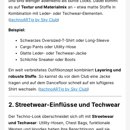
und sind weniger ablenkend als bunte Looks. Dabei kommt
es auf
Textur und Materialmix
an – etwa matte Stoffe in
Kombination mit Leder- oder Techwear-Elementen.
(
technoARTig by Sky Club
)
Beispiel:
Schwarzes Oversized-T-Shirt oder Long-Sleeve
Cargo Pants oder Utility-Hose
Glatte Leder- oder Techwear-Jacke
Schlichte Sneaker oder Boots
Ein weit verbreitetes Outfitkonzept kombiniert
Layering und
robuste Stoffe
. So kannst du vor dem Club eine Jacke
tragen und auf dem Dancefloor schnell auf ein luftigeres
Shirt wechseln. (
technoARTig by Sky Club
)
2. Streetwear-Einflüsse und Techwear
Der Techno-Look überschneidet sich oft mit
Streetwear
und Techwear
: Utility-Hosen, Chest Bags, funktionale
Westen und Hoodies haben ihre Berechtigung, weil sie