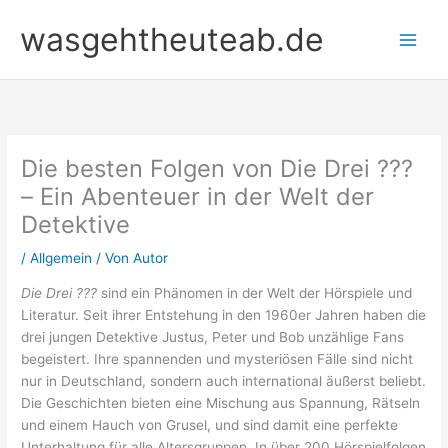
Zum
wasgehtheuteab.de
Inhalt
springen
Die besten Folgen von Die Drei ???
– Ein Abenteuer in der Welt der
Detektive
/
Allgemein
/ Von
Autor
Die Drei ???
sind ein Phänomen in der Welt der Hörspiele und
Literatur. Seit ihrer Entstehung in den 1960er Jahren haben die
drei jungen Detektive Justus, Peter und Bob unzählige Fans
begeistert. Ihre spannenden und mysteriösen Fälle sind nicht
nur in Deutschland, sondern auch international äußerst beliebt.
Die Geschichten bieten eine Mischung aus Spannung, Rätseln
und einem Hauch von Grusel, und sind damit eine perfekte
Unterhaltung für alle Altersgruppen. In über 200 Hörspielfolgen