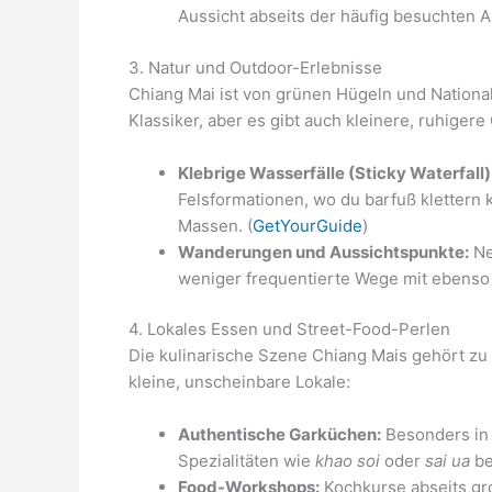
Aussicht abseits der häufig besuchten A
3. Natur und Outdoor-Erlebnisse
Chiang Mai ist von grünen Hügeln und Nationa
Klassiker, aber es gibt auch kleinere, ruhigere
Klebrige Wasserfälle (Sticky Waterfall)
Felsformationen, wo du barfuß klettern 
Massen. (
GetYourGuide
)
Wanderungen und Aussichtspunkte:
Ne
weniger frequentierte Wege mit ebenso
4. Lokales Essen und Street-Food-Perlen
Die kulinarische Szene Chiang Mais gehört zu 
kleine, unscheinbare Lokale:
Authentische Garküchen:
Besonders in S
Spezialitäten wie
khao soi
oder
sai ua
be
Food-Workshops:
Kochkurse abseits gro