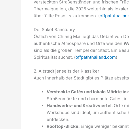
versteckten Straßenständen und frischen Frücht
Thermalquellen, die 2026 weiterhin als lokale
überfüllte Resorts zu kommen. (
offpaththaila
Doi Saket Sanctuary
Östlich von Chiang Mai liegt das Gebiet von Do
authentische Atmosphäre und Orte wie den
Wa
sind als die großen Tempel der Stadt. Ein Bes
Spiritualität suchst. (
offpaththailand.com
)
2. Altstadt jenseits der Klassiker
Auch innerhalb der Stadt gibt es Plätze abseits
Versteckte Cafés und lokale Märkte in d
Straßenmärkte und charmante Cafés, in
Handwerks- und Kreativviertel:
Orte mi
Workshops sind ideal, um authentische
entdecken.
Rooftop-Blicke:
Einige weniger bekannt