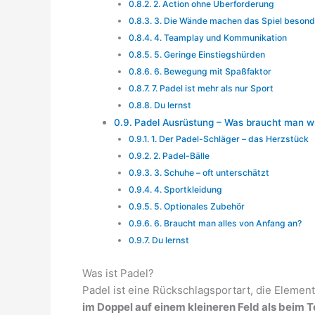
2. Action ohne Überforderung
3. Die Wände machen das Spiel besond
4. Teamplay und Kommunikation
5. Geringe Einstiegshürden
6. Bewegung mit Spaßfaktor
7. Padel ist mehr als nur Sport
Du lernst
Padel Ausrüstung – Was braucht man wi
1. Der Padel-Schläger – das Herzstück
2. Padel-Bälle
3. Schuhe – oft unterschätzt
4. Sportkleidung
5. Optionales Zubehör
6. Braucht man alles von Anfang an?
Du lernst
Was ist Padel?
Padel ist eine Rückschlagsportart, die Eleme
im Doppel auf einem kleineren Feld als beim T