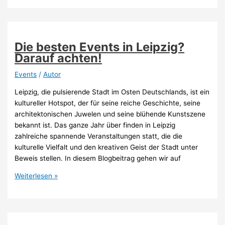
in
Dresden
lohnen
sich?
Die besten Events in Leipzig?
Darauf achten!
Events
/
Autor
Leipzig, die pulsierende Stadt im Osten Deutschlands, ist ein
kultureller Hotspot, der für seine reiche Geschichte, seine
architektonischen Juwelen und seine blühende Kunstszene
bekannt ist. Das ganze Jahr über finden in Leipzig
zahlreiche spannende Veranstaltungen statt, die die
kulturelle Vielfalt und den kreativen Geist der Stadt unter
Beweis stellen. In diesem Blogbeitrag gehen wir auf
Die
Weiterlesen »
besten
Events
in
Leipzig?