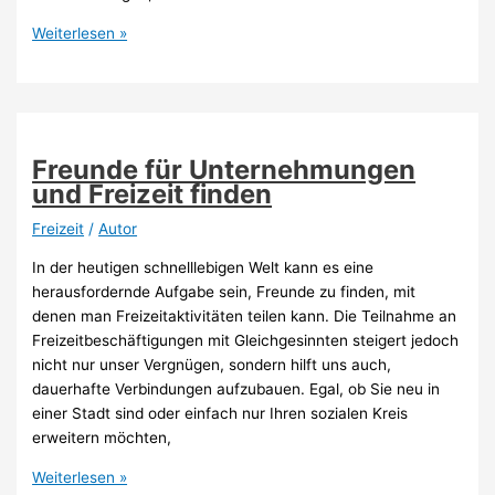
Die
Weiterlesen »
besten
Events
in
Berlin?
Nicht
Freunde für Unternehmungen
verpassen!
und Freizeit finden
Freizeit
/
Autor
In der heutigen schnelllebigen Welt kann es eine
herausfordernde Aufgabe sein, Freunde zu finden, mit
denen man Freizeitaktivitäten teilen kann. Die Teilnahme an
Freizeitbeschäftigungen mit Gleichgesinnten steigert jedoch
nicht nur unser Vergnügen, sondern hilft uns auch,
dauerhafte Verbindungen aufzubauen. Egal, ob Sie neu in
einer Stadt sind oder einfach nur Ihren sozialen Kreis
erweitern möchten,
Freunde
Weiterlesen »