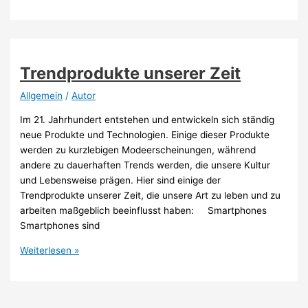
für
Unternehmungen
und
Freizeit
finden
Trendprodukte unserer Zeit
Allgemein
/
Autor
Im 21. Jahrhundert entstehen und entwickeln sich ständig
neue Produkte und Technologien. Einige dieser Produkte
werden zu kurzlebigen Modeerscheinungen, während
andere zu dauerhaften Trends werden, die unsere Kultur
und Lebensweise prägen. Hier sind einige der
Trendprodukte unserer Zeit, die unsere Art zu leben und zu
arbeiten maßgeblich beeinflusst haben: Smartphones
Smartphones sind
Trendprodukte
Weiterlesen »
unserer
Zeit