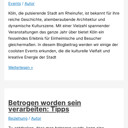
Events
/
Autor
Köln, die pulsierende Stadt am Rheinufer, ist bekannt für ihre
reiche Geschichte, atemberaubende Architektur und
dynamische Kulturszene. Mit einer Vielzahl spannender
Veranstaltungen das ganze Jahr über bietet Köln ein
fesselndes Erlebnis für Einheimische und Besucher
gleichermaßen. In diesem Blogbeitrag werden wir einige der
coolsten Events erkunden, die die kulturelle Vielfalt und
kreative Energie der Stadt
Coole
Weiterlesen »
Events
in
Köln?
Ab
da
Betrogen worden sein
hin!
verarbeiten: Tipps
Beziehung
/
Autor