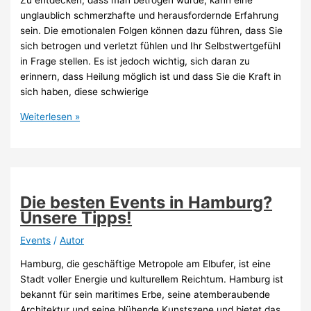
Zu entdecken, dass man betrogen wurde, kann eine
unglaublich schmerzhafte und herausfordernde Erfahrung
sein. Die emotionalen Folgen können dazu führen, dass Sie
sich betrogen und verletzt fühlen und Ihr Selbstwertgefühl
in Frage stellen. Es ist jedoch wichtig, sich daran zu
erinnern, dass Heilung möglich ist und dass Sie die Kraft in
sich haben, diese schwierige
Betrogen
Weiterlesen »
worden
sein
verarbeiten:
Tipps
Die besten Events in Hamburg?
Unsere Tipps!
Events
/
Autor
Hamburg, die geschäftige Metropole am Elbufer, ist eine
Stadt voller Energie und kulturellem Reichtum. Hamburg ist
bekannt für sein maritimes Erbe, seine atemberaubende
Architektur und seine blühende Kunstszene und bietet das