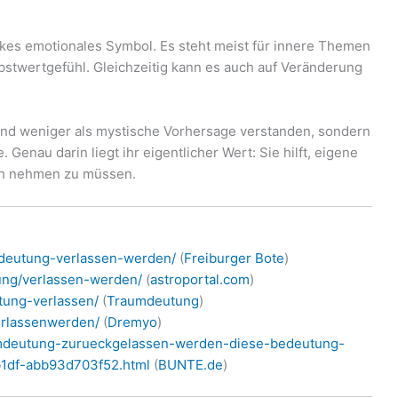
rkes emotionales Symbol. Es steht meist für innere Themen
bstwertgefühl. Gleichzeitig kann es auch auf Veränderung
nd weniger als mystische Vorhersage verstanden, sondern
Genau darin liegt ihr eigentlicher Wert: Sie hilft, eigene
ich nehmen zu müssen.
umdeutung-verlassen-werden/
(
Freiburger Bote
)
ung/verlassen-werden/
(
astroportal.com
)
tung-verlassen/
(
Traumdeutung
)
erlassenwerden/
(
Dremyo
)
aumdeutung-zurueckgelassen-werden-diese-bedeutung-
b1df-abb93d703f52.html
(
BUNTE.de
)