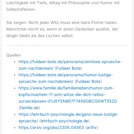
Leichtigkeit mit Tiefe, Alltag mit Philosophie und Humor mit
Selbstreflexion.
Sie zeigen: Nicht jeder Witz muss eine klare Pointe haben.
Manchmal reicht es, wenn er einen Gedanken auslöst, der
länger bleibt als das Lachen selbst.
Quellen
https://fuldaer-bote.de/panorama/sinnlose-sprueche-
zum-nachdenken/
(
Fuldaer Bote
)
https://fuldaer-bote.de/panorama/humor-lustige-
sprueche-zum-nachdenken/
(
Fuldaer Bote
)
https://www.familie.de/familienleben/humor-zum-
kopfschuetteln-11-anti-witze-die-dich-ratlos-
zuruecklassen–01JXYSN897F7499GBCGXWT552G
(
familie.de
)
https://lehrbuch-psychologie.de/ganz-neue-lustige-
sprueche/
(
lehrbuch-psychologie.de
)
https://arxiv.org/abs/2306.04563
(
arXiv
)